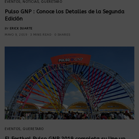
EVENTOS
,
NOTICIAS
,
QUERETARO
Pulso GNP : Conoce los Detalles de la Segunda
Edición
BY
ERICK DUARTE
MAYO 9, 2019
3 MINS READ
0 SHARES
EVENTOS
,
QUERETARO
El Festival Pulso GNP 2019 completa su line up