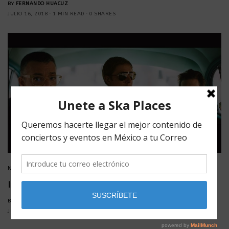
BY
FERNANDO HUACUZ
JULIO 16, 2018
1 MIN READ
0 SHARES
NOTICIAS
Interpol: Regresan a la CDMX con nuevo disco
BY
FERNANDO HUACUZ
JULIO 5, 2018
2 MINS READ
0 SHARES