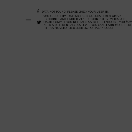
DATA NOT FOUND. PLEASE CHECK YOUR USER ID.
YOU CURRENTLY HAVE ACCESS TO A SUBSET OF X API V2
ENDPOINTS AND LIMITED V1.1 ENDPOINTS (E.G. MEDIA POST,
OAUTH) ONLY. IF YOU NEED ACCESS TO THIS ENDPOINT, YOU MAY
NEED A DIFFERENT ACCESS LEVEL. YOU CAN LEARN MORE HERE
HTTPS://DEVELOPER.X.COM/EN/PORTAL/PRODUCT