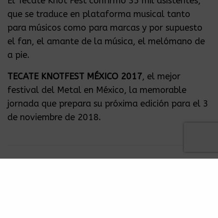
El Tecate Knot Fest confirmó 35 mil asistentes,
que se traduce en plataforma musical tanto
para músicos como para marcas y por supuesto
el fan, el amante de la música, el melómano de
a pie.
TECATE KNOTFEST MÉXICO 2017
, el mejor
festival del Metal en México, la memorable
jornada que prepara su próxima edición para el 3
de noviembre de 2018.
TAGS
FORO PEGASO
METAL
TECATE KNOT FEST
ZEPEDA BROS