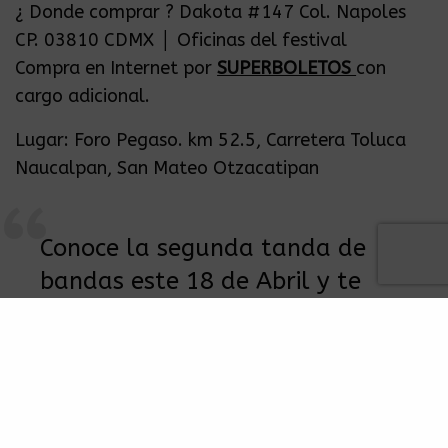
¿ Donde comprar ? Dakota #147 Col. Napoles
CP. 03810 CDMX │ Oficinas del festival
Compra en Internet por
SUPERBOLETOS
con
cargo adicional.
Lugar: Foro Pegaso. km 52.5, Carretera Toluca
Naucalpan, San Mateo Otzacatipan
Conoce la segunda tanda de
bandas este 18 de Abril y te
vemos el 27 de Mayo en el Foro
Pegaso, Toluca.
SEGUNDO CARTEL