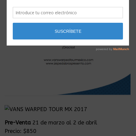
Pre-Venta
21 de marzo al 2 de abril
Precio: $850