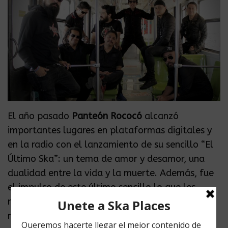
El año pasado
Panteón Rococó
alcanzó
importantes lugares en plataformas digitales y
en la radio con el lanzamiento de su sencillo “El
Último Ska”: un tema de amor y desamor, una
dualidad entre la vida y la muerte. Además, fue
el impulso de este último sencillo lo que les
recordó que no pueden dejar de hacer buena
música ni de bailar con su público.