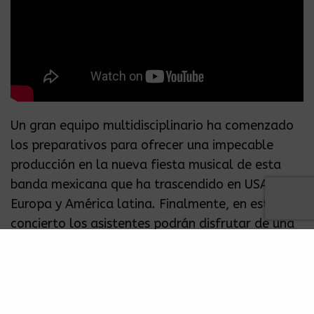
Un gran equipo multidisciplinario ha comenzado
los preparativos para ofrecer una impecable
producción en la nueva fiesta musical de esta
banda mexicana que ha trascendido en USA,
Europa y América latina. Finalmente, en este
concierto los asistentes podrán disfrutar de una
lista de éxitos en versiones explosivas, nuevas
canciones y la espléndida experiencia visual que
siempre ha caracterizado a
Panteón Rococó.
Dónde:
Arena CDMX.