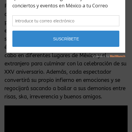
Para este 2019 se encuentran listos para
albergar
Infiernos en la Arena
, nombre de su
próxima producción discográfica y que define la
experiencia que nos proporcionarán al escuchar
sus nuevos temas.
Panteón Rococó
inicia con
éste concierto la gira
Infiernos
,
que se llevará a
cabo en diferentes lugares de México y el
extranjero para culminar con la celebración de su
XXV aniversario. Además, cada espectador
convertirá su propio infierno en emociones y se
regocijará sacando a bailar a sus demonios entre
risas, ska, irreverencia y buenos amigos.