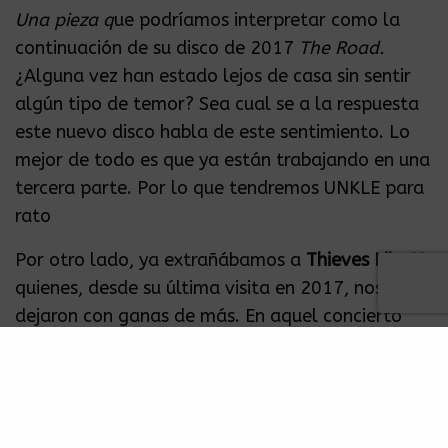
Una pieza q
ue podríamos interpretar como la
continuación de su disco de 2017
The Road.
¿Alguna vez han estado lejos de casa sin sentir
algún tipo de temor? Sea cual se a la respuesta
este nuevo disco habla de este sentimiento. Lo
mejor de todo es que ya están trabajando en una
tercera parte. Por lo que tendremos UNKLE para
rato
Por otro lado, ya extrañábamos a
Thieves Like Us
quienes, desde su última visita en 2017, nos
dejaron con ganas de más. En aquel concierto
nos presentaron su disco homónimo que, sin
duda, nos dejó con la boca abierta. Ahora bien
¿Se imaginan volver a verlos en vivo
interpretando esos temas? Verdaderamente