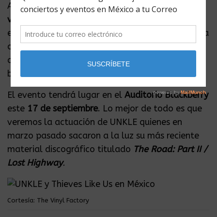
Asimismo, es una celebración por los
13 años de
vida
de la revista especializada en música y
estilo de vida. Así que, para quién no ha tenido la
oportunidad de ver a alguna de estas dos
agrupaciones, es momento de comprar sus
boletos
aquí
.
El evento tendrá lugar en el
Auditorio Blackberry
este
17 de septiembre
. Lo mejor de todo es que
veremos la actuación de UNKLE quienes en
marzo pasado sacaron a la luz su más reciente
material discográfico titulado
The Road: Part II /
Lost Highway
.
Cortesía: The Vinyl Factory