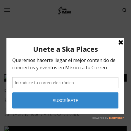
post punk
EVENTOS
,
NOTICIAS
UNKLE y Thieves Like Us juntos en WARP XIII
BY
FERNANDO HUACUZ
SEPTIEMBRE 15, 2019
2 MINS READ
0 SHARES