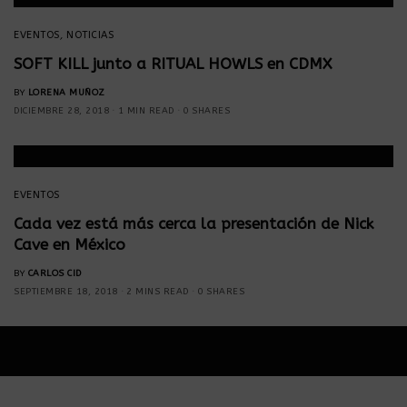
EVENTOS
,
NOTICIAS
SOFT KILL junto a RITUAL HOWLS en CDMX
BY
LORENA MUÑOZ
DICIEMBRE 28, 2018
1 MIN READ
0 SHARES
EVENTOS
Cada vez está más cerca la presentación de Nick
Cave en México
BY
CARLOS CID
SEPTIEMBRE 18, 2018
2 MINS READ
0 SHARES