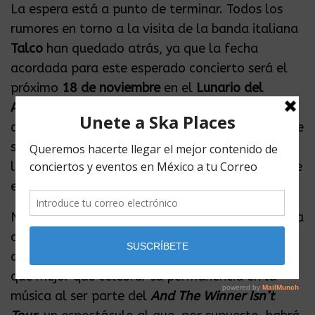
La espera está a punto de terminar. Todos los
rumores en torno a la visita de la banda italiana
Talco
han quedado atrás, ya que la fecha
acordada para este esperado concierto será el
próximo
18 de noviembre
en el
Lunario del
Auditorio Nacional
. El coloso de Reforma
desplegará sus puertas para recibir a la banda de
ska punk quien se ha consolidado como una de
las más influyentes en su género en el continente
europeo.
No por nada llevan más de 15 años en la escena
creando música de conciencia, música que invite
a cuestionar lo establecido entre las masas. Y
qué mejor que celebrar su permanencia en la
música al ser parte del
And The Winner Isn’t