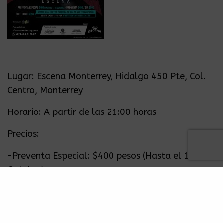
Lugar: Escena Monterrey, Hidalgo 450 Pte, Col.
Centro, Monterrey
Horario: A partir de las 21:00 horas
Precios:
-Preventa Especial: $400 pesos (Hasta el 17 de
Octubre)
-Preventa General: $450 pesos (Del 18 de
Octubre al 14 de Diciembre)