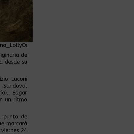
Ana_LollyOi
iginaria de
a desde su
zio Luconi
e Sandoval
ía), Edgar
an un ritmo
l punto de
ue marcará
 viernes 24