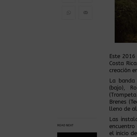
Este 2016 
Costa Ric
creación e
La banda 
(bajo), R
(Trompeta
Brenes (Te
lleno de al
Las instal
encuentro
READ NEXT
el inicio 