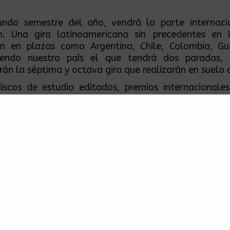
undo semestre del año, vendrá la parte internaci
ón. Una gira latinoamericana sin precedentes en 
án en plazas como Argentina, Chile, Colombia, G
iendo nuestro país el que tendrá dos paradas, 
rán la séptima y octava gira que realizarán en suelo 
iscos de estudio editados, premios internacionales
ivel nacional e internacional y una base de seg
 crecimiento, Percance espera iniciar con el pie 
cada de existencia.
sentación en el Lunario, tendrán como banda invi
os chilenos de
Tomo Como Rey
, quienes vendrán a p
te disco, que estará disponible en el mes de abri
por Mariano Franceschelli y Martín Lorenzo “La Mo
 Decadentes.
 quieres ser parte de su 10 aniversario y disfrutar de
”, “Mismo Lugar”, “No vuelvas” y muchos más, los bol