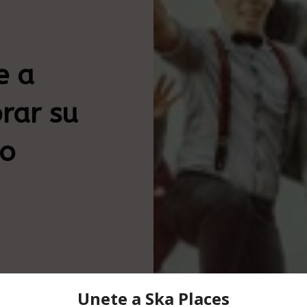
e a
rar su
io