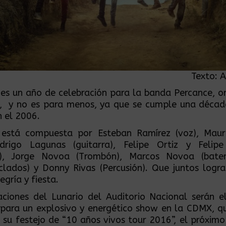
Texto: 
es un año de celebración para la banda Percance, or
a, y no es para menos, ya que se cumple una décad
n el 2006.
está compuesta por Esteban Ramírez (voz), Mauri
odrigo Lagunas (guitarra), Felipe Ortiz y Felip
), Jorge Novoa (Trombón), Marcos Novoa (bater
clados) y Donny Rivas (Percusión). Que juntos logr
egría y fiesta.
aciones del
Lunario del Auditorio Nacional
serán e
 para un explosivo y energético show en la CDMX, q
de su festejo de “10 años vivos tour 2016”, el próximo