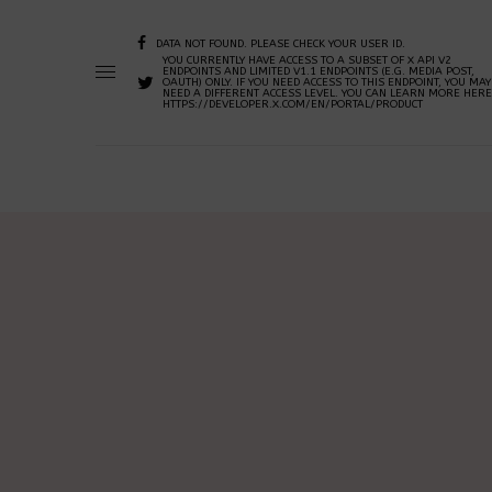
DATA NOT FOUND. PLEASE CHECK YOUR USER ID.
YOU CURRENTLY HAVE ACCESS TO A SUBSET OF X API V2
ENDPOINTS AND LIMITED V1.1 ENDPOINTS (E.G. MEDIA POST,
OAUTH) ONLY. IF YOU NEED ACCESS TO THIS ENDPOINT, YOU MAY
NEED A DIFFERENT ACCESS LEVEL. YOU CAN LEARN MORE HERE
HTTPS://DEVELOPER.X.COM/EN/PORTAL/PRODUCT