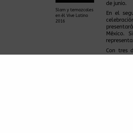
de junio.
Slam y temazcales
En el seg
en él Vive Latino
celebraci
2016
presentar
México. S
representa
Con tres d
giras a n
constante
segunda dé
En su pre
noche, a l
más recien
producido 
Auténticos
Así que si
“El Tiempo