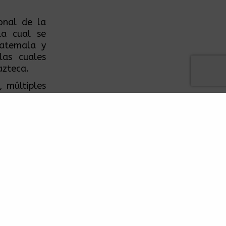
onal de la
la cual se
uatemala y
las cuales
azteca.
, múltiples
uidores en
derecho su
tada de la
resentar su
l y que fue
ska” de Los
 temas como
etos tienen