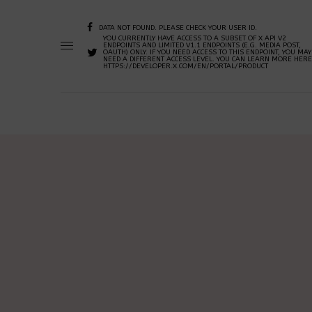
DATA NOT FOUND. PLEASE CHECK YOUR USER ID.
YOU CURRENTLY HAVE ACCESS TO A SUBSET OF X API V2
ENDPOINTS AND LIMITED V1.1 ENDPOINTS (E.G. MEDIA POST,
OAUTH) ONLY. IF YOU NEED ACCESS TO THIS ENDPOINT, YOU MAY
NEED A DIFFERENT ACCESS LEVEL. YOU CAN LEARN MORE HERE
HTTPS://DEVELOPER.X.COM/EN/PORTAL/PRODUCT