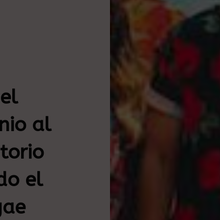
el
nio al
torio
do el
gae