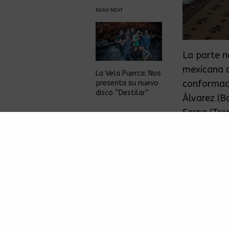
READ NEXT
La parte n
mexicana d
La Vela Puerca: Nos
conformada
presenta su nuevo
disco “Destilar”
Álvarez (B
Serna (Tro
Los integr
diferentes
alternando
música y e
de Kingdom
ritmo base
Los boleto