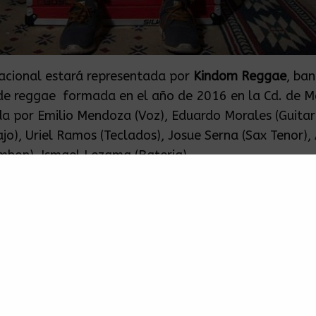
acional estará representada por
Kindom Reggae
, ba
e reggae formada en el año de 2016 en la Cd. de M
 por Emilio Mendoza (Voz), Eduardo Morales (Guitar
ajo), Uriel Ramos (Teclados), Josue Serna (Sax Tenor),
mbon), Ismael Lezama (Bateria).
antes de esta agrupación anteriormente formaron pa
 bandas de ska y reggae presentándose en grandes fes
 con agrupaciones importantes. Conociéndose a trav
ntendiendo sus diferentes influencias musicales, los i
 decidieron crear un estilo único y fusionado toma
 el reggae.
s se encuentran a la venta en el inmueble, no te pier