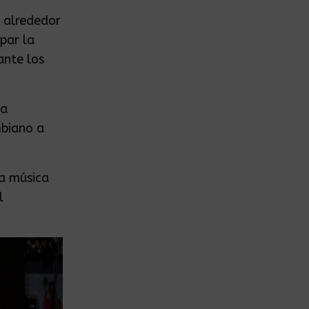
 alrededor
par la
ante los
da
mbiano a
la música
l