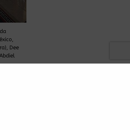
nda
éxico,
ra), Dee
 Abdiel
rte de
tivales y
és de la
ntegrantes
ndo como
das una