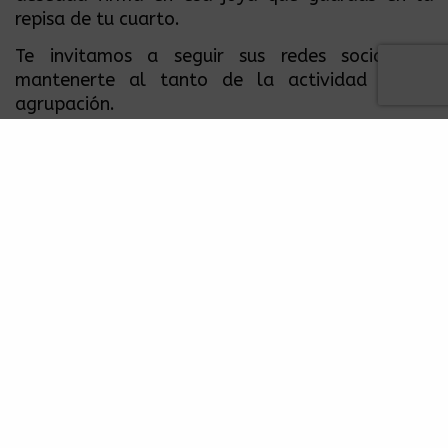
repisa de tu cuarto.
Te invitamos a seguir sus redes sociales y
mantenerte al tanto de la actividad de la
agrupación.
https://www.facebook.com/Tr3sdeCoraZon
https://twitter.com/tr3sdecorazon
https://www.youtube.com/user/tresdecorazon
http://www.tresdecorazon.com.co/