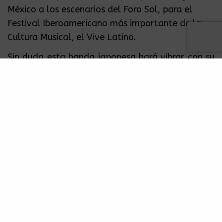
México a los escenarios del Foro Sol, para el
Festival Iberoamericano
más importante de la
Cultura Musical, el Vive Latino.
Sin duda esta banda japonesa hará vibrar con su
sonido, el mejor surf, garaje, rockabilly y R&B;
con el espíritu lo-fi de siempre y con toda la
actitud japonesa que las caracteriza.