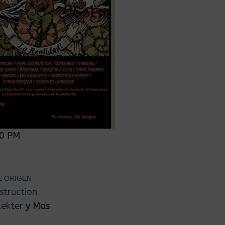
00 PM
0
E ORIGEN
struction
lekter
y Mas