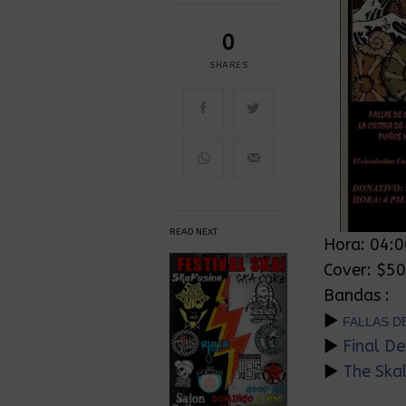
0
SHARES
READ NEXT
Hora: 04:
Cover: $5
Bandas :
►
FALLAS D
►
Final De
►
The Ska