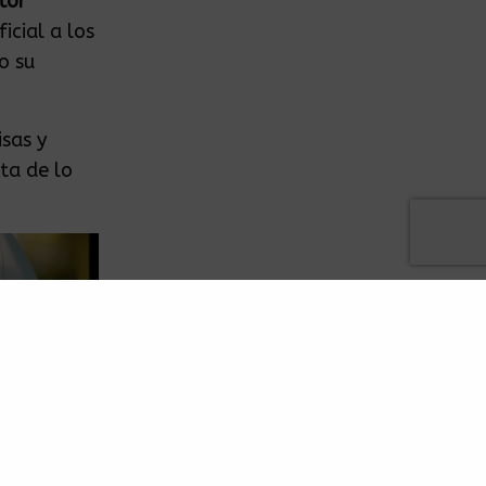
tor
icial a los
o su
isas y
ta de lo