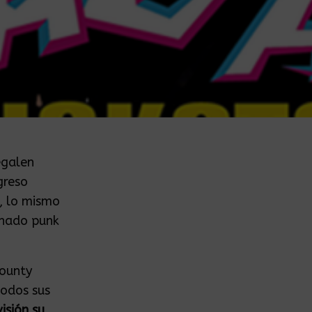
egalen
greso
, lo mismo
enado punk
County
todos sus
isión su