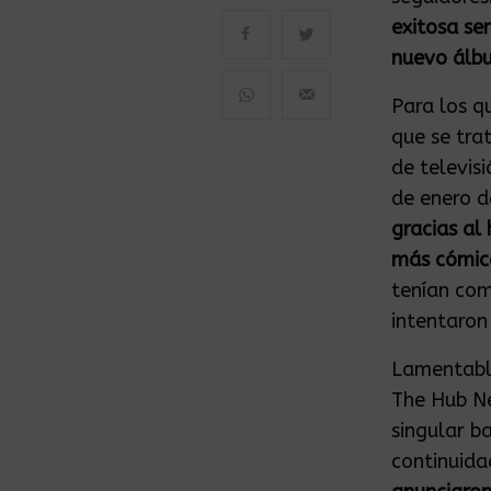
exitosa se
nuevo álb
Para los q
que se tra
de televis
de enero d
gracias al
más cómic
tenían com
intentaron
Lamentable
The Hub Ne
singular b
continuidad