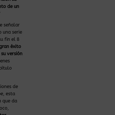
to de un
?
e señalar
o una serie
u fin el 8
gran éxito
 su versión
ienes
pítulo
iones de
e, esta
n que da
poco,