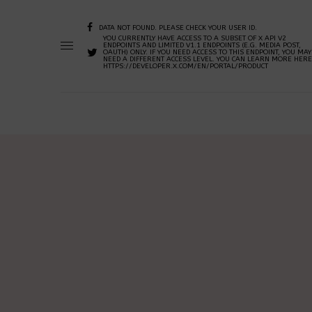
DATA NOT FOUND. PLEASE CHECK YOUR USER ID.
YOU CURRENTLY HAVE ACCESS TO A SUBSET OF X API V2
ENDPOINTS AND LIMITED V1.1 ENDPOINTS (E.G. MEDIA POST,
OAUTH) ONLY. IF YOU NEED ACCESS TO THIS ENDPOINT, YOU MAY
NEED A DIFFERENT ACCESS LEVEL. YOU CAN LEARN MORE HERE
HTTPS://DEVELOPER.X.COM/EN/PORTAL/PRODUCT