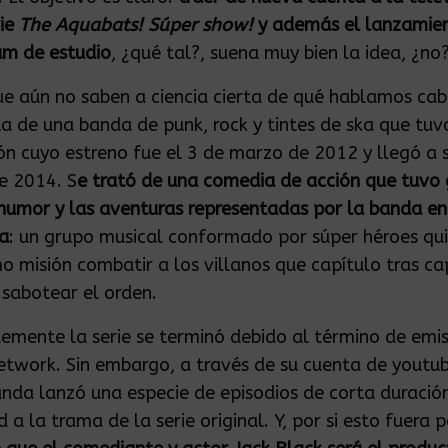
rie
The Aquabats! Súper show!
y además el lanzamien
um de estudio
, ¿qué tal?, suena muy bien la idea, ¿no
ue aún no saben a ciencia cierta de qué hablamos cab
ta de una banda de punk, rock y tintes de ska que tuv
ión cuyo estreno fue el 3 de marzo de 2012 y llegó a s
e 2014. S
e trató de una comedia de acción que tuvo 
 humor y las aventuras representadas por la banda en
a
: un grupo musical conformado por súper héroes qu
o misión combatir a los villanos que capítulo tras ca
 sabotear el orden.
mente la serie se terminó debido al término de emis
twork. Sin embargo, a través de su cuenta de youtub
anda lanzó una especie de episodios de corta duració
 a la trama de la serie original. Y, por si esto fuera 