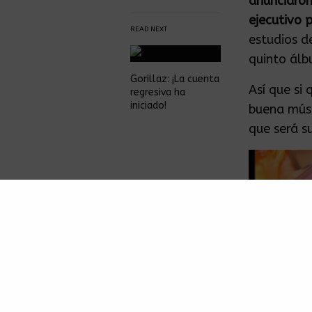
anunciaron
ejecutivo 
READ NEXT
estudios d
quinto ál
Gorillaz: ¡La cuenta
Así que si
regresiva ha
iniciado!
buena músi
que será s