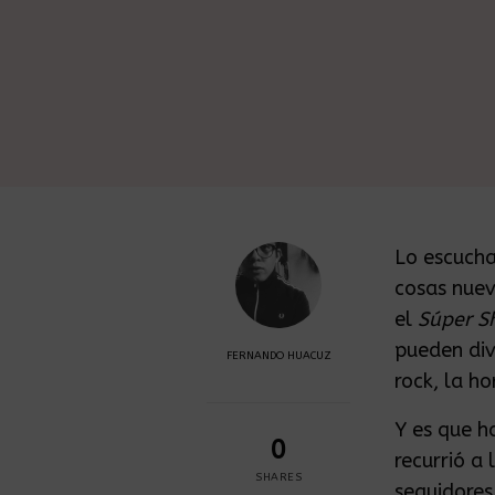
Lo escucha
cosas nuev
el
Súper S
pueden div
FERNANDO HUACUZ
rock, la h
Y es que h
0
recurrió a
SHARES
seguidores.