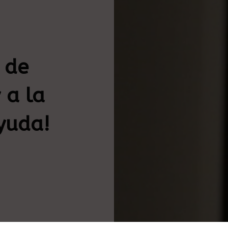
 de
y a la
yuda!