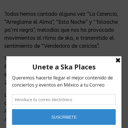
Todos hemos cantado alguna vez “La Carencia,
“Arreglame el Alma”, “Esta Noche” y “Toloache
pa´mi negra”, melodías que nos ha provocado
movimientos al ritmo de ska, o transmitido el
sentimiento de “Vendedora de caricias”.
Todos conocemos la música y talento de
Panteón Rococó, y son ellos quienes encabezan
el cártel de la tercera edición del Pepsi Ska Fest
2017.
La banda inició en 1995, originarios de la Ciudad
de México, su nombre salió de la obra de Hugo
Argüelles,
El cocodrilo solitario del panteón
rococó
, en 1981.