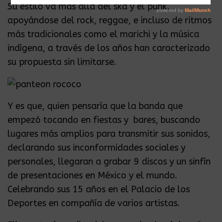
Su estilo va más allá del ska y el punk,
apoyándose del rock, reggae, e incluso de ritmos
más tradicionales como el marichi y la música
indígena, a través de los años han caracterizado
su propuesta sin limitarse.
Y es que, quien pensaría que la banda que
empezó tocando en fiestas y bares, buscando
lugares más amplios para transmitir sus sonidos,
declarando sus inconformidades sociales y
personales, llegaran a grabar 9 discos y un sinfín
de presentaciones en México y el mundo.
Celebrando sus 15 años en el Palacio de los
Deportes en compañía de varios artistas.