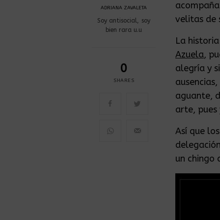
acompañar 
ADRIANA ZAVALETA
velitas de
Soy antisocial, soy
bien rara u.u
La histori
Azuela
, p
0
alegría y 
ausencias,
SHARES
aguante, d
arte, pues
Así que lo
delegación
un chingo 