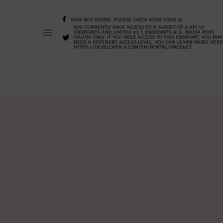
DATA NOT FOUND. PLEASE CHECK YOUR USER ID.
YOU CURRENTLY HAVE ACCESS TO A SUBSET OF X API V2
ENDPOINTS AND LIMITED V1.1 ENDPOINTS (E.G. MEDIA POST,
OAUTH) ONLY. IF YOU NEED ACCESS TO THIS ENDPOINT, YOU MAY
NEED A DIFFERENT ACCESS LEVEL. YOU CAN LEARN MORE HERE
HTTPS://DEVELOPER.X.COM/EN/PORTAL/PRODUCT