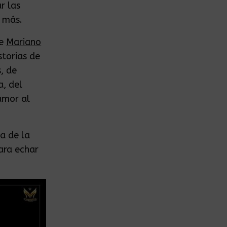
r las
 más.
de
Mariano
storias de
, de
a, del
amor al
a de la
ara echar