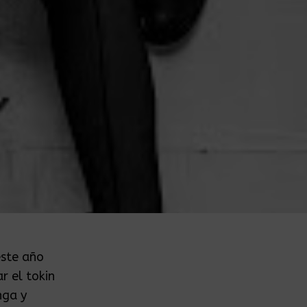
este año
r el tokin
nga y