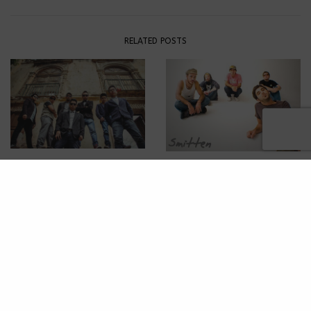
RELATED POSTS
NOTICIAS
NOTICIAS
Skattian’s 3 años sonando
Smitten llega a la CdMx
para ti