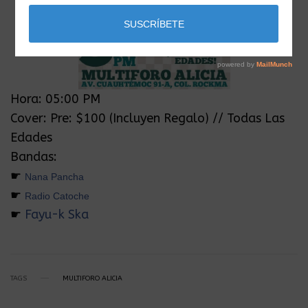
Hora: 05:00 PM
Cover: Pre: $100 (Incluyen Regalo) // Todas Las
Edades
Bandas:
☛
Nana Pancha
☛
Radio Catoche
☛
Fayu-k Ska
TAGS
MULTIFORO ALICIA