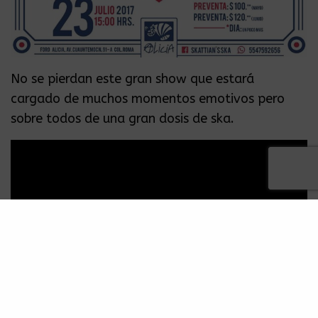
No se pierdan este gran show que estará
cargado de muchos momentos emotivos pero
sobre todos de una gran dosis de ska.