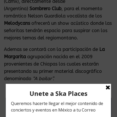
(Cdmx), directamente desde
(Argentina)
Sombrero Club
, para el momento
romántico Nelson Guardiola vocalista de los
Melodycans
ofrecerá un show acústico donde las
señoritas tendrán espacio para suspirar con los
mejores temas del regiomontano.
Ademas se contará con la participación de
La
Margarita
agrupación nacida en el 2009
provenientes de Chiapas los cuales estarán
presentando su primer material discográfico
denominado
“A bailar”.