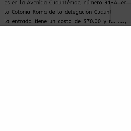
es en la Avenida Cuauhtémoc, número 91-A, en
la Colonia Roma de la delegación Cuauhtémoc,
la entrada tiene un costo de $70.00 y no hay
edad mínima para ingresar.
Y como dice Black Overdrive en la misma red
social ¿vas a ir o te regañan?
TAGS
MULTIFORO ALICIA
NOTAS
RELATED POSTS