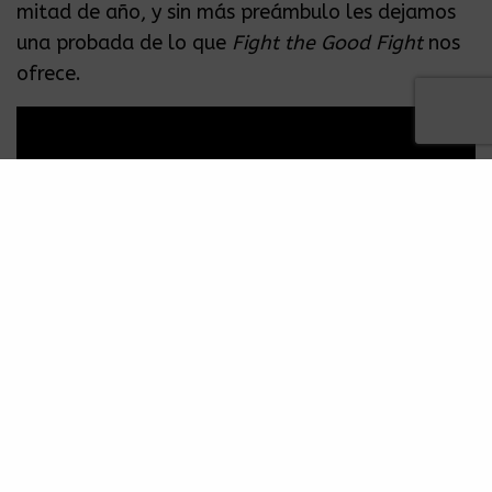
mitad de año, y sin más preámbulo les dejamos
una probada de lo que
Fight the Good Fight
nos
ofrece.