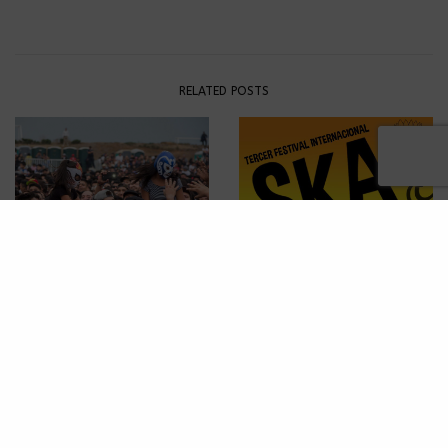
RELATED POSTS
NOTICIAS
Ska-reggae mexicano en el
Centro de Convenciones
Ecatepec
EVENTOS
Skatex 2017 – Cartel Oficial