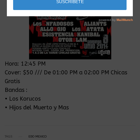
Hora: 12:45 PM
Cover: $50 /// De 01:00 PM a 02:00 PM Chicas
Gratis
Bandas :
• Los Korucos
• Hijos del Muerto y Mas
TAGS
EDO MEXICO