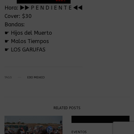
Hora: ►► P E N D I E N T E ◄◄
Cover: $30
Bandas:
☛ Hijos del Muerto
☛ Malos Tiempos
☛ LOS GARUFAS
TAGS
EDO MEXICO
RELATED POSTS
EVENTOS