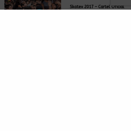
Skatex 2017 – Cartel Oficial
NOTICIAS
Ska-reggae mexicano en el
Centro de Convenciones
Ecatepec
NOTICIAS
NOTICIAS
Jarabe de palo en tierras
Los Victorios
mexiquenses
Metropolitanos
NOTICIAS
NOTICIAS
Llega a México la primera
Los Caligaris celebran por la