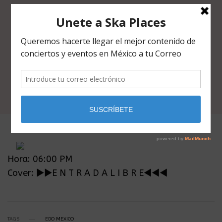
Hora: 06:00 PM
Cover: ►►E N T R A D A L I B R E◄◄◄
TAGS
EDO MEXICO