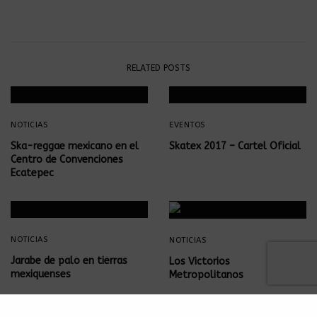
RELATED POSTS
NOTICIAS
EVENTOS
Ska-reggae mexicano en el
Skatex 2017 – Cartel Oficial
Centro de Convenciones
Ecatepec
NOTICIAS
NOTICIAS
Jarabe de palo en tierras
Los Victorios
mexiquenses
Metropolitanos