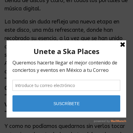
tienda de discos y claro, en todos los portales de
música digital.
La banda sin duda refleja una nueva etapa en
este disco, una más refrescante, donde han
recobrado su esencia, a la vez que se han unido
de nuevos integrantes con el fin de crear música
salida del corazón de cada uno de ellos.
Además, incluye varias colaboraciones entre las
que destacan
Luis Portillo Lagner
(Piano en
“Culpables” y “Buscando Canciones”),
Daniel
Gutiérrez
de La Gusana Ciega (Voz y Coros en
“Buscando Canciones”) y el maestro
Claudio
Valenzuela
de Lucybell en la voz principal de
“Suéltame”.
Y como no podíamos quedarnos sin verlos tocar