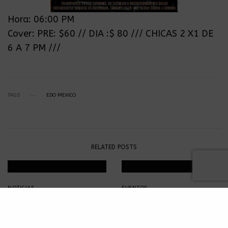
Hora: 06:00 PM
Cover: PRE: $60 // DIA :$ 80 /// CHICAS 2 X1 DE
6 A 7 PM ///
TAGS
EDO MEXICO
RELATED POSTS
NOTICIAS
EVENTOS
Ska-reggae mexicano en el
Skatex 2017 – Cartel Oficial
Centro de Convenciones
Ecatepec