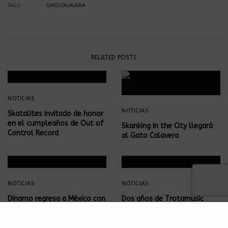
TAGS
GATO CALAVERA
RELATED POSTS
NOTICIAS
NOTICIAS
Skatalites invitado de honor
en el cumpleaños de Out of
Skanking in the City llegará
Control Record
al Gato Calavera
NOTICIAS
NOTICIAS
Dinamo regresa a México con
Dos años de Trotamusic
su “Ska Festivo”
detonaron en Gato Calavera