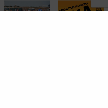
NOTICIAS
Ska-reggae mexicano en el
Centro de Convenciones
Ecatepec
EVENTOS
Skatex 2017 – Cartel Oficial