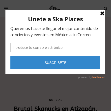
NOTICIAS
Brutal Skanucks en Atizapán,