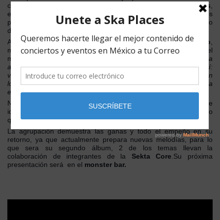
colaboración de
Lalo Tex Tex
,
Chadou de Los Estrambóticos
,
entre otros, decide abandonar la escena del
ska
, por cuestiones
personales entre los integrantes, esto ocurrido en el transcurso
del año 2012.
Ahora en el año 2014, originarios de
Naucalpan,Edo de Mexico
,
marcan su regreso a los escenarios, con una presentación en el
metro Tacubaya, el pasa
do 22 de septiembre, presentando una
alineación renovada, ahora su alineación se conforma así:
vocalista y guitarrista Alejandro sanjuanero, Sergio Sanjuanero en
los teclados, Arpón en la 2da guitarra, Erik bajista y en la bateria
esta Alvarock.
No solo su alineación fue renovada, también vienen con temas e
ideas nuevas, como prueba de ello, combinan el hip-hop con lo
que es ska richter en esencia, una fusión de ska y reggae.
La agrupación demuestra las ganas y todo el empeño en su
retorno, ya que actualmente prepara nuevas melodías, para lo
que sera su segundo álbum, 2 de los temas llevan la
colaboración de integrantes de la
Sekta Core
.Su próxima
presentación será en el
monster bar.