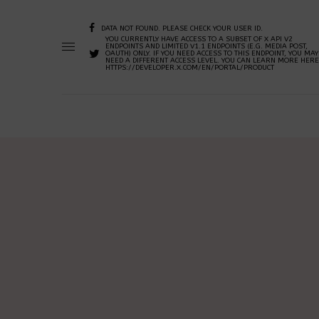
DATA NOT FOUND. PLEASE CHECK YOUR USER ID.
YOU CURRENTLY HAVE ACCESS TO A SUBSET OF X API V2
ENDPOINTS AND LIMITED V1.1 ENDPOINTS (E.G. MEDIA POST,
OAUTH) ONLY. IF YOU NEED ACCESS TO THIS ENDPOINT, YOU MAY
NEED A DIFFERENT ACCESS LEVEL. YOU CAN LEARN MORE HERE
HTTPS://DEVELOPER.X.COM/EN/PORTAL/PRODUCT