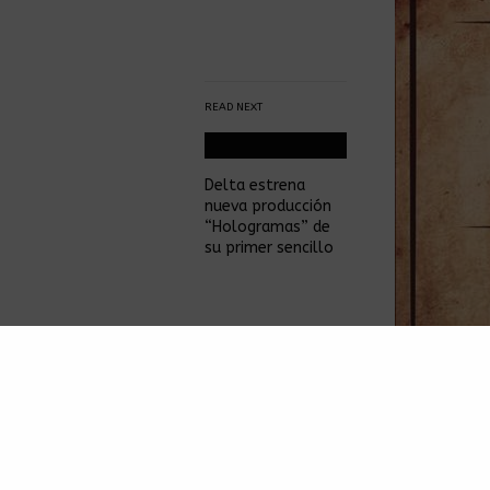
READ NEXT
Delta estrena
nueva producción
“Hologramas” de
su primer sencillo