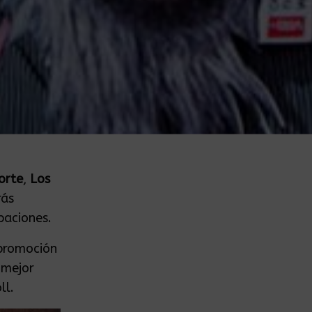
orte
,
Los
rás
paciones.
 promoción
 mejor
ll.