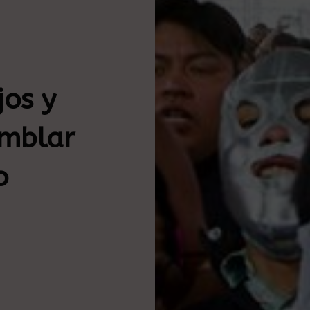
jos y
emblar
o