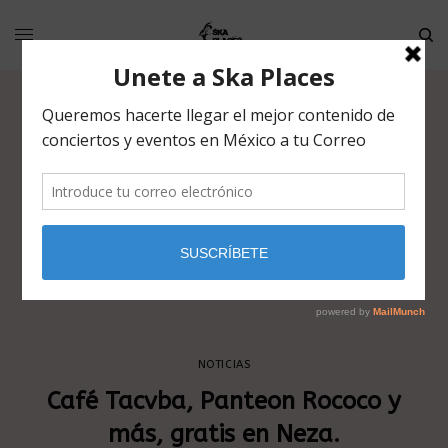
NOTICIAS
Café Tacvba, Panteon Rococo y
más, gratis en Neza.