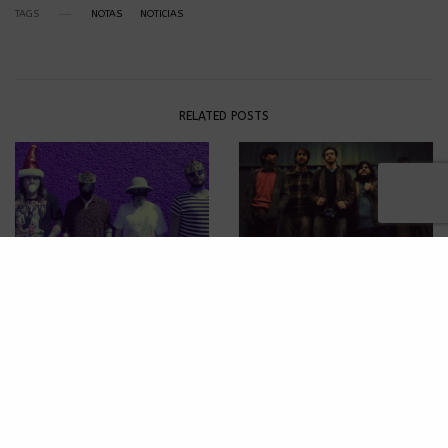
TAGS
NOTAS
NOTICIAS
RELATED POSTS
EVENTOS
,
NOTICIAS
NOTICIAS
,
RESEÑAS
El Mató a un Policía
Carrion Kids estrenan su
Motorizado de regreso en
nuevo álbum ‘Hacer Daño’
CDMX