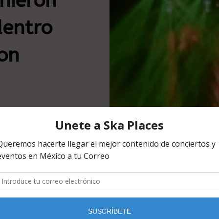
nieron
dentro
ion