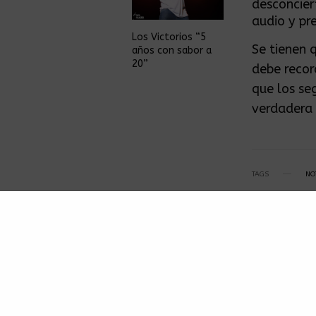
desconcier
audio y pre
Los Victorios “5
Se tienen 
años con sabor a
20”
debe recor
que los se
verdadera 
TAGS
NO