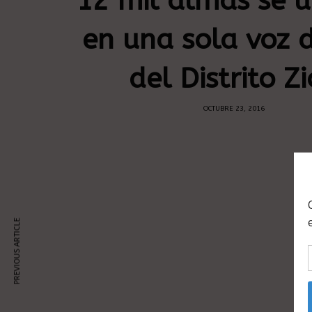
12 mil almas se u
en una sola voz 
del Distrito Z
OCTUBRE 23, 2016
PREVIOUS ARTICLE