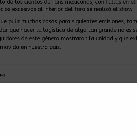
to de los cientos de fans mexicanos, con fallas en el
cios excesivos al interior del foro se realizó el show.
que pulir muchas cosas para siguientes emisiones, tam
dar que hacer la logística de algo tan grande no es se
guidores de este género mostraron la unidad y que ex
movida en nuestro país.
TAS
RELATED POSTS