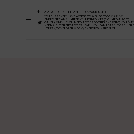
DATA NOT FOUND. PLEASE CHECK YOUR USER ID.
YOU CURRENTLY HAVE ACCESS TO A SUBSET OF X API V2
ENDPOINTS AND LIMITED V1.1 ENDPOINTS (E.G. MEDIA POST,
OAUTH) ONLY. IF YOU NEED ACCESS TO THIS ENDPOINT, YOU MAY
NEED A DIFFERENT ACCESS LEVEL. YOU CAN LEARN MORE HERE
HTTPS://DEVELOPER.X.COM/EN/PORTAL/PRODUCT