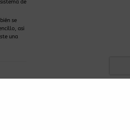
 sistema de
bién se
ncillo, asi
iste una