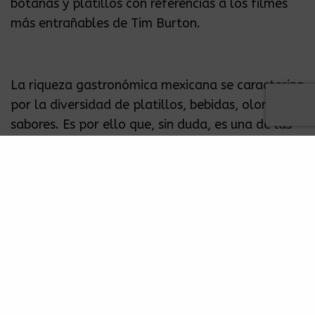
botanas y platillos con referencias a los filmes
más entrañables de Tim Burton.
La riqueza gastronómica mexicana se caracteriza
por la diversidad de platillos, bebidas, olores y
sabores. Es por ello que, sin duda, es una de las
mejores y más populares en el mundo. Sin
embargo, también se debe al ingenio y
creatividad de los cocineros y encargados de
realizar innovadores alimentos para el gusto de
cada persona. Tal es el caso de una nueva
creación para los amantes del pan y de las
películas del cineasta estadounidense Tim
Burton.