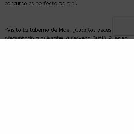
concurso es perfecto para ti.
-Visita la taberna de Moe. ¿Cuántas veces te has
preguntado a qué sabe la cerveza Duff? Pues en
este festival podrás probar la bebida favorita de
todo Springfield.
-Visita el Kwik-E-Mart. Todos recordamos el
Squishee que tanto ama Bart Simpson, y durante
este festival tendrás la oportunidad de comprar
uno en la mismísima tienda de Apu.
-Bodas temáticas. ¡Sí! Por si fuera poco, tendrá
la oportunidad de hacer una boda simbólica
oficiada por el juez Homero J. Simpson, una
anécdota que seguro atesoro.