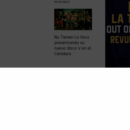
READ NEXT
No Tienen La Vaca
presentando su
nuevo disco V en el
Caradura