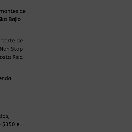
 amantes de
Ska Bajio
 parte de
 Non Stop
osta Rica
menda
dos,
e $350 el