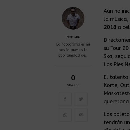
Aún no ini
la música,
2018
a ce
MAPACHE
Directamen
La fotografía es mi
su Tour 20
pasión pues es la
Ska, segui
oportunidad de…
Los Pies N
0
El talento
Korte, Out
SHARES
Maskatesta
queretan
Los boleto
tendrán un