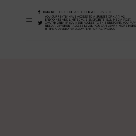
DATA NOT FOUND. PLEASE CHECK YOUR USER ID.
YOU CURRENTLY HAVE ACCESS TO A SUBSET OF X API V2
ENDPOINTS AND LIMITED V1.1 ENDPOINTS (E.G. MEDIA POST,
OAUTH) ONLY. IF YOU NEED ACCESS TO THIS ENDPOINT, YOU MAY
NEED A DIFFERENT ACCESS LEVEL. YOU CAN LEARN MORE HERE
HTTPS://DEVELOPER.X.COM/EN/PORTAL/PRODUCT