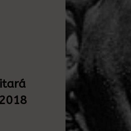
itará
 2018