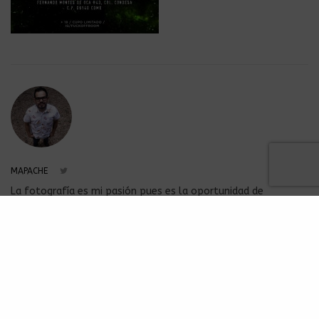
MAPACHE
La fotografía es mi pasión pues es la oportunidad de
inmortalizar tu mirada en un click, la música es el mejor aliado
para conectarte con el mundo, Licenciado en Ciencias de la
Comunicación del IESCH, con un diplomado en Producción
Radiofónica.