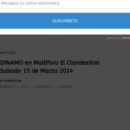
NOTICIAS
DINAMO en Multiforo El Clandestino
Sabado 15 de Marzo 2014
BY
REDACCION
FEBRERO 14, 2014
1 MIN READ
0 SHARES