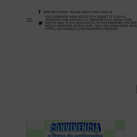
DATA NOT FOUND. PLEASE CHECK YOUR USER ID.
YOU CURRENTLY HAVE ACCESS TO A SUBSET OF X API V2
ENDPOINTS AND LIMITED V1.1 ENDPOINTS (E.G. MEDIA POST,
OAUTH) ONLY. IF YOU NEED ACCESS TO THIS ENDPOINT, YOU MAY
NEED A DIFFERENT ACCESS LEVEL. YOU CAN LEARN MORE HERE
HTTPS://DEVELOPER.X.COM/EN/PORTAL/PRODUCT