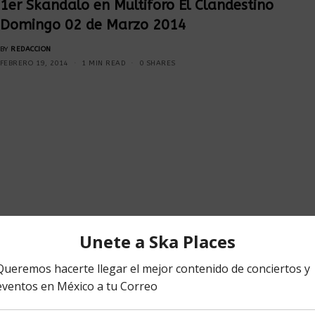
1er Skandalo en Multiforo El Clandestino
Domingo 02 de Marzo 2014
BY
REDACCION
FEBRERO 19, 2014
1 MIN READ
0 SHARES