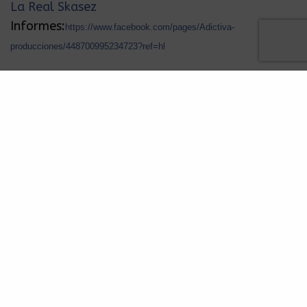
La Real Skasez
Informes:
https://www.facebook.com/pages/Adictiva-
producciones/448700995234723?ref=hl
NOTICIAS
REBEL CATS y sus Amigos en
Lunario del Auditorio Nacional
Sabado 15 de Febrero 2014
BY
REDACCION
NOVIEMBRE 17, 2013