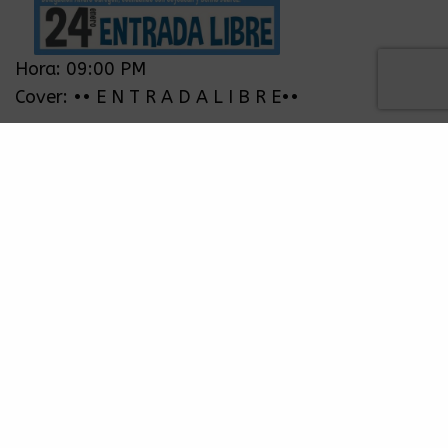
Hora: 09:00 PM
Cover: •• E N T R A D A L I B R E••
ACERCA DE..
PREGUNTAS FRECUENTES