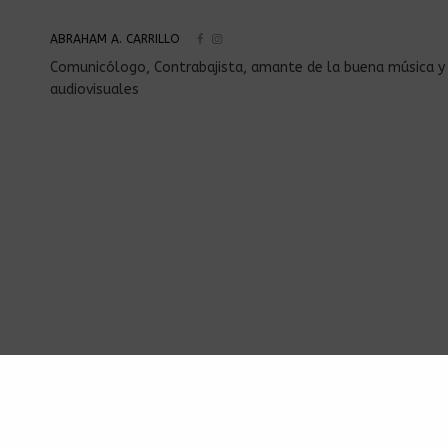
ABRAHAM A. CARRILLO
Comunicólogo, Contrabajista, amante de la buena música y
audiovisuales