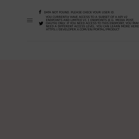
DATA NOT FOUND. PLEASE CHECK YOUR USER ID.
YOU CURRENTLY HAVE ACCESS TO A SUBSET OF X API V2
ENDPOINTS AND LIMITED V1.1 ENDPOINTS (E.G. MEDIA POST,
OAUTH) ONLY. IF YOU NEED ACCESS TO THIS ENDPOINT, YOU MAY
NEED A DIFFERENT ACCESS LEVEL. YOU CAN LEARN MORE HERE
HTTPS://DEVELOPER.X.COM/EN/PORTAL/PRODUCT