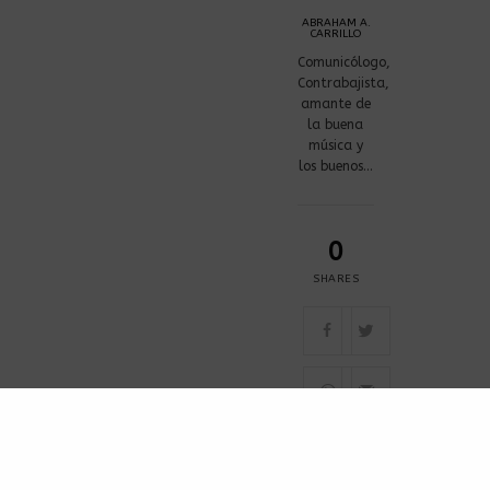
ABRAHAM A.
CARRILLO
Comunicólogo,
Contrabajista,
amante de
la buena
música y
los buenos…
0
SHARES