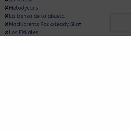
Los Korucos
✘
Melodycans
✘
La trenza de la abuela
✘
Macklarents Rocksteady Ska
t
✘
Los Fiskales
✘
DESORDEN SOCIAL
✘
The Podridos
✘
LOS GARUFAS
✘
Broken System
✘
Resistencia Skannibal Ska
✘
Buskapie Ska Band
✘
La kalaca (ska)
✘
The fire li’ons
✘
Skolta Muerta