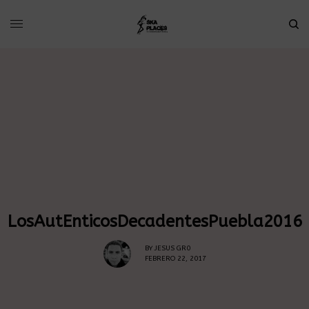
LosAutEnticosDecadentesPuebla2016
BY
JESUS GR0
FEBRERO 22, 2017