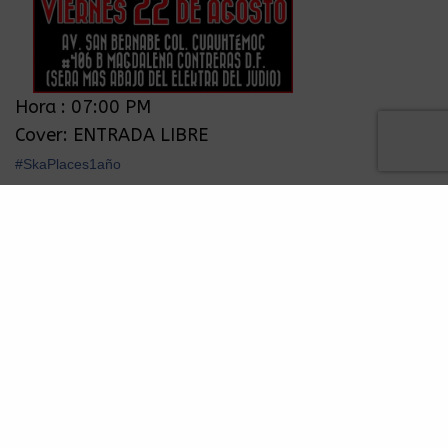
Hora : 07:00 PM
Cover: ENTRADA LIBRE
‪#‎SkaPlaces1año‬