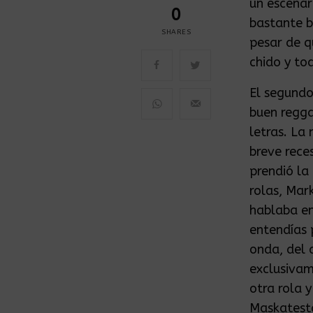
un escenar
0
bastante b
SHARES
pesar de q
chido y to
El segundo
buen regg
letras. La
breve rece
prendió la
rolas, Mar
hablaba en
entendías 
onda, del 
exclusivam
otra rola 
Maskatesta