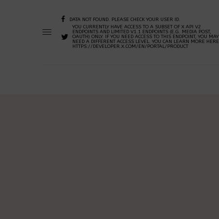
DATA NOT FOUND. PLEASE CHECK YOUR USER ID.
YOU CURRENTLY HAVE ACCESS TO A SUBSET OF X API V2
ENDPOINTS AND LIMITED V1.1 ENDPOINTS (E.G. MEDIA POST,
OAUTH) ONLY. IF YOU NEED ACCESS TO THIS ENDPOINT, YOU MAY
NEED A DIFFERENT ACCESS LEVEL. YOU CAN LEARN MORE HERE
HTTPS://DEVELOPER.X.COM/EN/PORTAL/PRODUCT