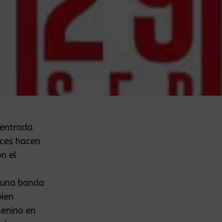
 entrada
eces hacen
n el
A
una banda
bien
menino en