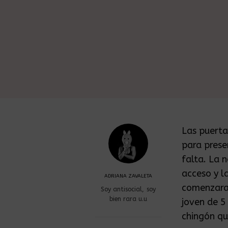
Las puerta
para prese
falta. La 
acceso y l
ADRIANA ZAVALETA
comenzara a
Soy antisocial, soy
bien rara u.u
joven de 5
chingón qu