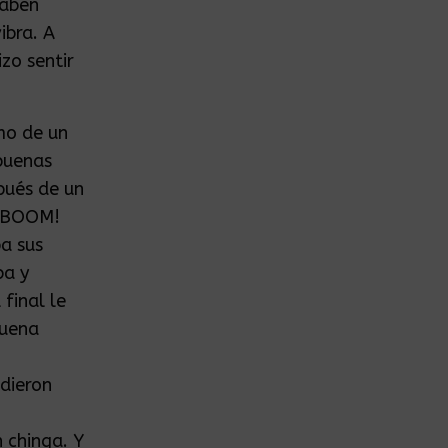
saben
ibra. A
zo sentir
mo de un
buenas
pués de un
 ¡BOOM!
a sus
ba y
final le
buena
idieron
 chinga. Y