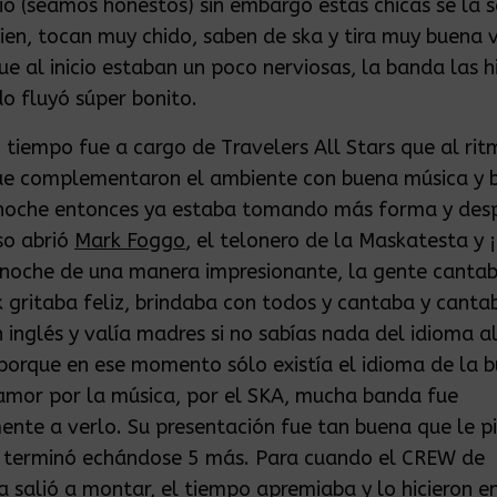
io (seamos honestos) sin embargo estas chicas se la 
ien, tocan muy chido, saben de ska y tira muy buena v
ue al inicio estaban un poco nerviosas, la banda las hi
do fluyó súper bonito.
 tiempo fue a cargo de Travelers All Stars que al rit
ae complementaron el ambiente con buena música y 
 noche entonces ya estaba tomando más forma y des
so abrió
Mark Foggo
, el telonero de la Maskatesta y
 noche de una manera impresionante, la gente cantab
k gritaba feliz, brindaba con todos y cantaba y canta
 inglés y valía madres si no sabías nada del idioma al 
porque en ese momento sólo existía el idioma de la 
amor por la música, por el SKA, mucha banda fue
ente a verlo. Su presentación fue tan buena que le p
y terminó echándose 5 más. Para cuando el CREW de
 salió a montar, el tiempo apremiaba y lo hicieron en