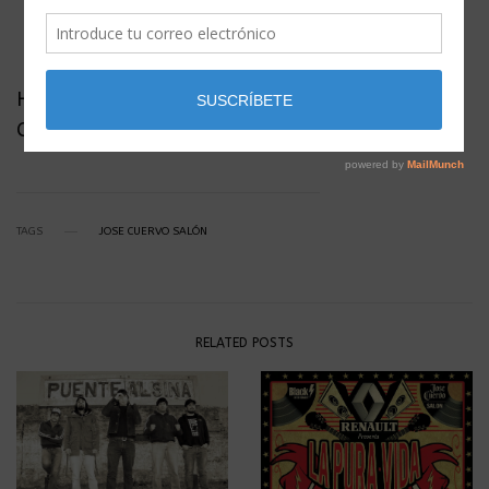
Hora: 06:00 PM
Cover: PRE: $150 /// DIA: $200
TAGS
JOSE CUERVO SALÓN
RELATED POSTS