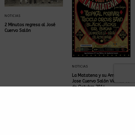
NOTICIAS
2 Minutos regresa al José
Cuervo Salón
NOTICIAS
La Matatena y su Amigos en
Jose Cuervo Salón Viernes 03
de Octubre 2014
NOTICIAS
NOTICIAS
La Vela Puerca en Jose
2 minutos en Jose Cuervo
Cuervo Salón Sábado 08 de
Salón Domingo 26 de